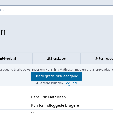
 adresse...
en
Nøgletal
Ejerskaber
Formuetj
å adgang til alle oplysninger om Hans Erik Mathiesen med en gratis prøveadgan
Bestil gratis prøveadgang
Allerede kunde?
Log ind
Hans Erik Mathiesen
Kun for indloggede brugere