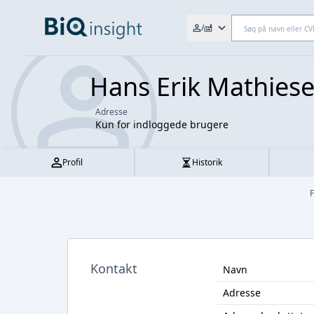
Søg efter fx. CVR-nr., navn,
/
Hans Erik Mathies
Adresse
Kun for indloggede brugere
Profil
Historik
F
Kontakt
Navn
Adresse