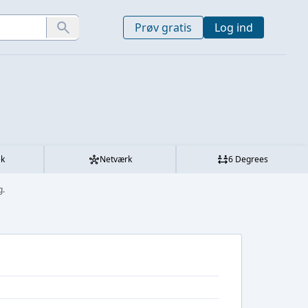
Prøv gratis
Log ind
ek
Netværk
6 Degrees
g.