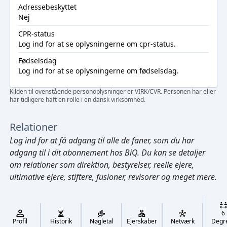
Adressebeskyttet
Nej
CPR-status
Log ind
for at se oplysningerne om cpr-status.
Fødselsdag
Log ind
for at se oplysningerne om fødselsdag.
Kilden til ovenstående personoplysninger er VIRK/CVR. Personen har eller
har tidligere haft en rolle i en dansk virksomhed.
Relationer
Log ind
for at få adgang til alle de faner, som du har
adgang til i dit abonnement hos BiQ. Du kan se detaljer
om relationer som direktion, bestyrelser, reelle ejere,
ultimative ejere, stiftere, fusioner, revisorer og meget mere.
Cmd/Ctrl
+
K
/
6
↓
Profil
Historik
Nøgletal
Ejerskaber
Netværk
Degr