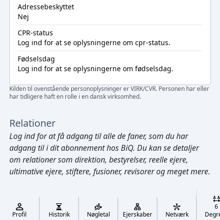
Adressebeskyttet
Nej
CPR-status
Log ind
for at se oplysningerne om cpr-status.
Fødselsdag
Log ind
for at se oplysningerne om fødselsdag.
Kilden til ovenstående personoplysninger er VIRK/CVR. Personen har eller
har tidligere haft en rolle i en dansk virksomhed.
Relationer
Log ind
for at få adgang til alle de faner, som du har
adgang til i dit abonnement hos BiQ. Du kan se detaljer
om relationer som direktion, bestyrelser, reelle ejere,
ultimative ejere, stiftere, fusioner, revisorer og meget mere.
Cmd/Ctrl
+
K
/
6
↓
Profil
Historik
Nøgletal
Ejerskaber
Netværk
Degr