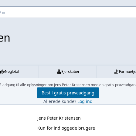
 adresse...
sen
Nøgletal
Ejerskaber
Formuetj
å adgang til alle oplysninger om Jens Peter Kristensen med en gratis prøveadgan
Bestil gratis prøveadgang
Allerede kunde?
Log ind
Jens Peter Kristensen
Kun for indloggede brugere