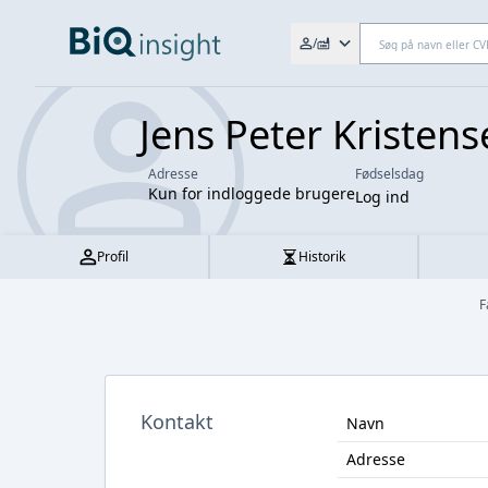
Søg efter fx. CVR-nr., navn,
/
Jens Peter Kristen
Adresse
Fødselsdag
Kun for indloggede brugere
Log ind
Profil
Historik
F
Kontakt
Navn
Adresse