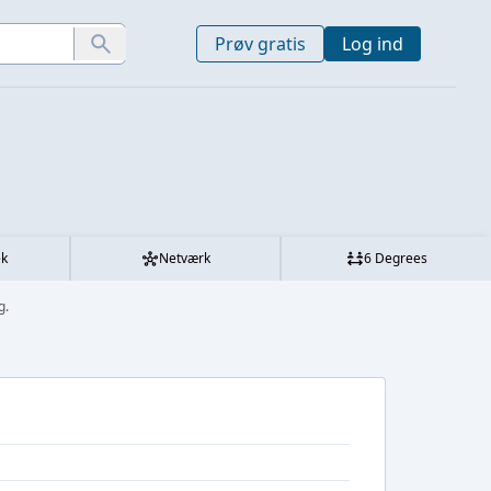
Prøv gratis
Log ind
ek
Netværk
6 Degrees
g.