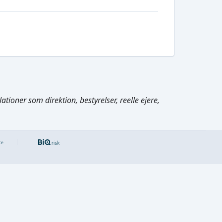
tioner som direktion, bestyrelser, reelle ejere,
Cmd/Ctrl
+
K