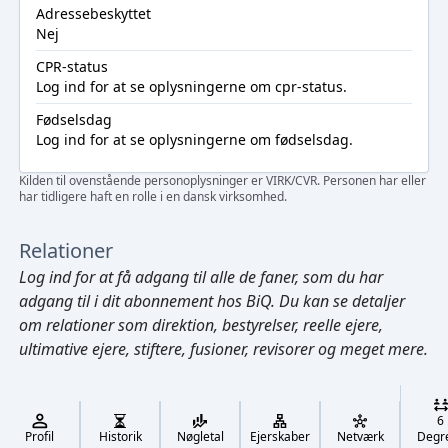
Adressebeskyttet
Nej
CPR-status
Log ind
for at se oplysningerne om cpr-status.
Fødselsdag
Log ind
for at se oplysningerne om fødselsdag.
Kilden til ovenstående personoplysninger er VIRK/CVR. Personen har eller
har tidligere haft en rolle i en dansk virksomhed.
Relationer
Log ind
for at få adgang til alle de faner, som du har
adgang til i dit abonnement hos BiQ. Du kan se detaljer
om relationer som direktion, bestyrelser, reelle ejere,
ultimative ejere, stiftere, fusioner, revisorer og meget mere.
Cmd/Ctrl
+
K
/
6
↓
Profil
Historik
Nøgletal
Ejerskaber
Netværk
Degr