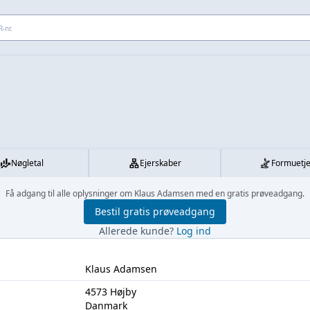
 adresse...
Nøgletal
Ejerskaber
Formuetj
Få adgang til alle oplysninger om Klaus Adamsen med en gratis prøveadgang.
Bestil gratis prøveadgang
Allerede kunde?
Log ind
Klaus Adamsen
4573 Højby
Danmark