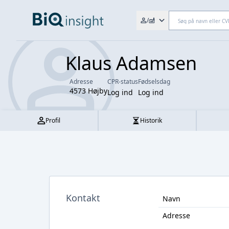
Søg efter fx. CVR-nr., navn,
/
Klaus Adamsen
Adresse
CPR-status
Fødselsdag
4573 Højby
Log ind
Log ind
Profil
Historik
Kontakt
Navn
Adresse