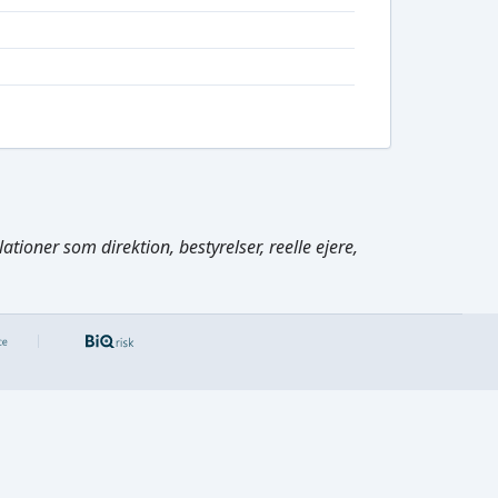
tioner som direktion, bestyrelser, reelle ejere,
Cmd/Ctrl
+
K