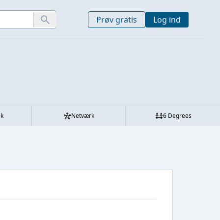
Prøv gratis
Log ind
ek
Netværk
6 Degrees