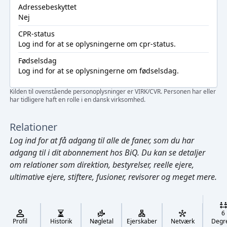
Adressebeskyttet
Nej
CPR-status
Log ind
for at se oplysningerne om cpr-status.
Fødselsdag
Log ind
for at se oplysningerne om fødselsdag.
Kilden til ovenstående personoplysninger er VIRK/CVR. Personen har eller
har tidligere haft en rolle i en dansk virksomhed.
Relationer
Log ind
for at få adgang til alle de faner, som du har
adgang til i dit abonnement hos BiQ. Du kan se detaljer
om relationer som direktion, bestyrelser, reelle ejere,
ultimative ejere, stiftere, fusioner, revisorer og meget mere.
Cmd/Ctrl
+
K
/
6
↓
Profil
Historik
Nøgletal
Ejerskaber
Netværk
Degr