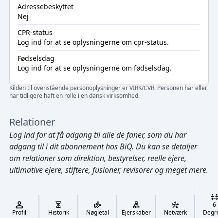
Adressebeskyttet
Nej
CPR-status
Log ind
for at se oplysningerne om cpr-status.
Fødselsdag
Log ind
for at se oplysningerne om fødselsdag.
Kilden til ovenstående personoplysninger er VIRK/CVR. Personen har eller
har tidligere haft en rolle i en dansk virksomhed.
Relationer
Log ind
for at få adgang til alle de faner, som du har
adgang til i dit abonnement hos BiQ. Du kan se detaljer
om relationer som direktion, bestyrelser, reelle ejere,
ultimative ejere, stiftere, fusioner, revisorer og meget mere.
Cmd/Ctrl
+
K
/
6
↓
Profil
Historik
Nøgletal
Ejerskaber
Netværk
Degr